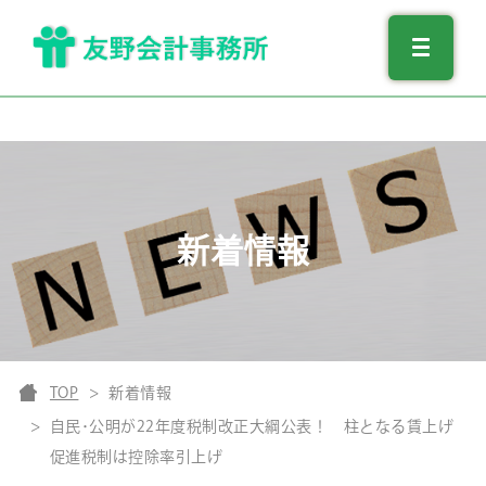
新着情報
TOP
新着情報
自民･公明が22年度税制改正大綱公表！ 柱となる賃上げ
促進税制は控除率引上げ