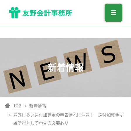
新着情報
TOP
新着情報
意外に多い還付加算金の申告漏れに注意！ 還付加算金は
雑所得として申告の必要あり