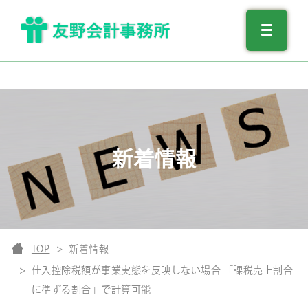
新着情報
TOP
新着情報
仕入控除税額が事業実態を反映しない場合 「課税売上割合
に準ずる割合」で計算可能