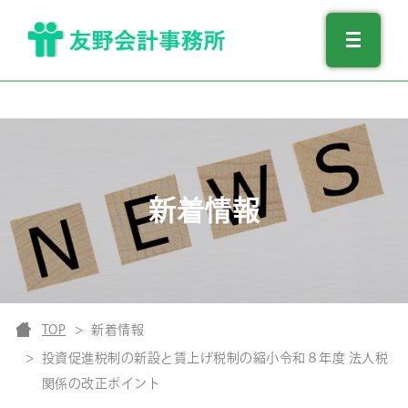
新着情報
TOP
新着情報
投資促進税制の新設と賃上げ税制の縮小令和８年度 法人税
関係の改正ポイント