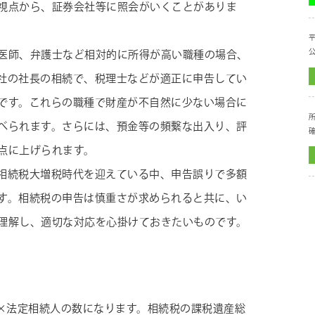
視点から、証券会社等に照会がいくことがありま
医師、弁護士など相対的に所得が高い職種の場合、
社の社長の相続で、税理士などが適正に申告してい
です。これらの職種で財産が不自然に少ない場合に
所
べられます。さらには、預金等の頻繫な出入り、評
点に上げられます。
相続税大増税時代を迎えている中、申告誤りで多額
す。相続税の申告は慎重さが求められると共に、い
理解し、適切な対応を心掛けておきたいものです。
万円×法定相続人の数になります。相続税の課税遺産総