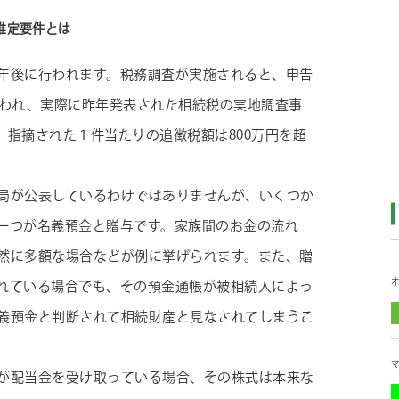
推定要件とは
年後に行われます。税務調査が実施されると、申告
言われ、実際に昨年発表された相続税の実地調査事
り、指摘された１件当たりの追徴税額は800万円を超
局が公表しているわけではありませんが、いくつか
一つが名義預金と贈与です。家族間のお金の流れ
然に多額な場合などが例に挙げられます。また、贈
れている場合でも、その預金通帳が被相続人によっ
義預金と判断されて相続財産と見なされてしまうこ
が配当金を受け取っている場合、その株式は本来な