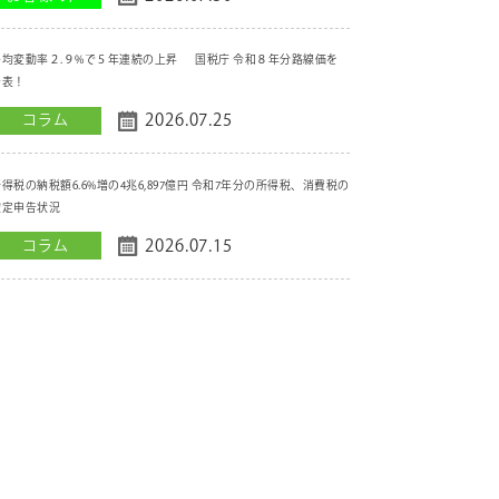
平均変動率２.９%で５年連続の上昇 国税庁 令和８年分路線価を
公表！
2026.07.25
コラム
得税の納税額6.6%増の4兆6,897億円 令和7年分の所得税、消費税の
確定申告状況
2026.07.15
コラム